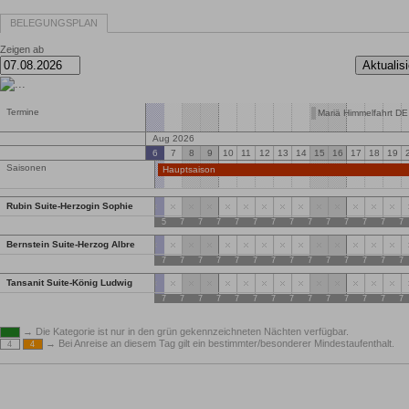
BELEGUNGSPLAN
Zeigen ab
Termine
Mariä Himmelfahrt DE
Aug 2026
6
7
8
9
10
11
12
13
14
15
16
17
18
19
Saisonen
Hauptsaison
Rubin Suite-Herzogin Sophie
5
7
7
7
7
7
7
7
7
7
7
7
7
7
Bernstein Suite-Herzog Albre
7
7
7
7
7
7
7
7
7
7
7
7
7
7
Tansanit Suite-König Ludwig
7
7
7
7
7
7
7
7
7
7
7
7
7
7
→ Die Kategorie ist nur in den grün gekennzeichneten Nächten verfügbar.
→ Bei Anreise an diesem Tag gilt ein bestimmter/besonderer Mindestaufenthalt.
4
4